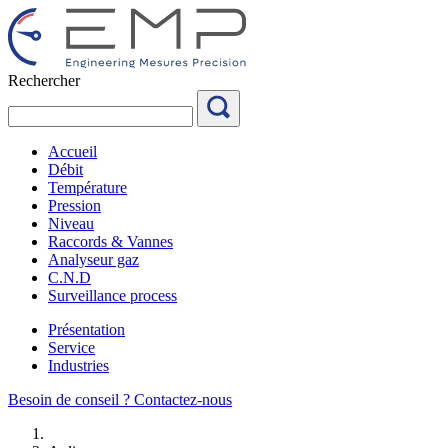
Aller
au
contenu
Rechercher
Accueil
Débit
Température
Pression
Niveau
Raccords & Vannes
Analyseur gaz
C.N.D
Surveillance process
Présentation
Service
Industries
Besoin de conseil ?
Contactez-nous