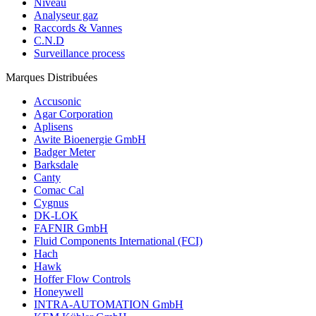
Niveau
Analyseur gaz
Raccords & Vannes
C.N.D
Surveillance process
Marques Distribuées
Accusonic
Agar Corporation
Aplisens
Awite Bioenergie GmbH
Badger Meter
Barksdale
Canty
Comac Cal
Cygnus
DK-LOK
FAFNIR GmbH
Fluid Components International (FCI)
Hach
Hawk
Hoffer Flow Controls
Honeywell
INTRA-AUTOMATION GmbH