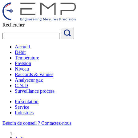
Aller
au
contenu
Rechercher
Accueil
Débit
Température
Pression
Niveau
Raccords & Vannes
Analyseur gaz
C.N.D
Surveillance process
Présentation
Service
Industries
Besoin de conseil ?
Contactez-nous