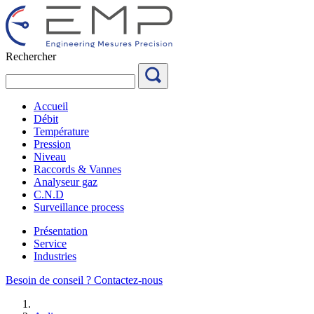
Aller
au
contenu
Rechercher
Accueil
Débit
Température
Pression
Niveau
Raccords & Vannes
Analyseur gaz
C.N.D
Surveillance process
Présentation
Service
Industries
Besoin de conseil ?
Contactez-nous