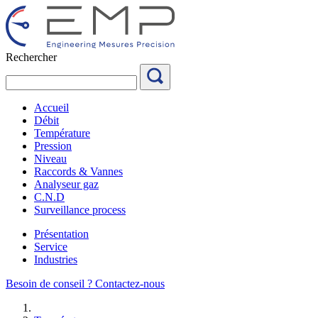
Aller
au
contenu
Rechercher
Accueil
Débit
Température
Pression
Niveau
Raccords & Vannes
Analyseur gaz
C.N.D
Surveillance process
Présentation
Service
Industries
Besoin de conseil ?
Contactez-nous