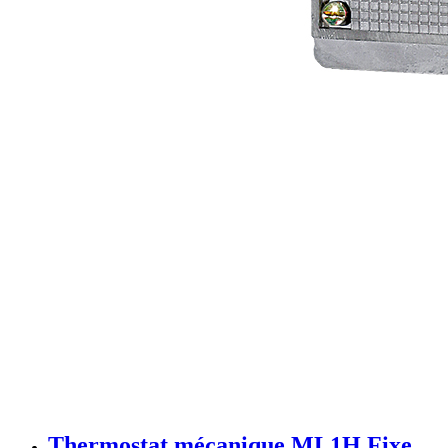
Thermostat mécanique ML1H Fixe