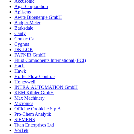
Accusonic
Agar Corporation
Aplisens
Awite Bioenergie GmbH
Badger Meter
Barksdale
Canty
Comac Cal
Cygnus
DK-LOK
FAFNIR GmbH
Fluid Components International (FCI)
Hach
Hawk
Hoffer Flow Controls
Honeywell
INTRA-AUTOMATION GmbH
KEM Kübler GmbH
Max Machinery
Micronics
Officine Orobiche S.p.A.
Pro-Chem Analytik
SIEMENS
Titan Enterprises Ltd
VorTek