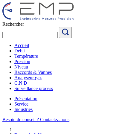
Aller
au
contenu
Rechercher
Accueil
Débit
Température
Pression
Niveau
Raccords & Vannes
Analyseur gaz
C.N.D
Surveillance process
Présentation
Service
Industries
Besoin de conseil ?
Contactez-nous