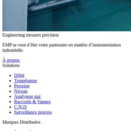
Engineering mesures precision
EMP se veut d’être votre partenaire en matière d’instrumentation
industrielle.
À propos
Solutions
Débit
Température
Pression
Niveau
Analyseur gaz
Raccords & Vannes
C.N.D
Surveillance process
Marques Distribuées