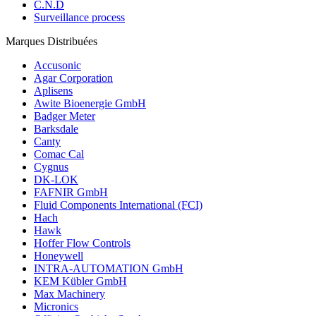
C.N.D
Surveillance process
Marques Distribuées
Accusonic
Agar Corporation
Aplisens
Awite Bioenergie GmbH
Badger Meter
Barksdale
Canty
Comac Cal
Cygnus
DK-LOK
FAFNIR GmbH
Fluid Components International (FCI)
Hach
Hawk
Hoffer Flow Controls
Honeywell
INTRA-AUTOMATION GmbH
KEM Kübler GmbH
Max Machinery
Micronics