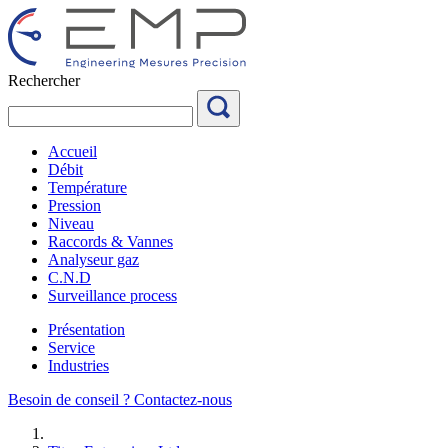
Aller
au
contenu
Rechercher
Accueil
Débit
Température
Pression
Niveau
Raccords & Vannes
Analyseur gaz
C.N.D
Surveillance process
Présentation
Service
Industries
Besoin de conseil ?
Contactez-nous