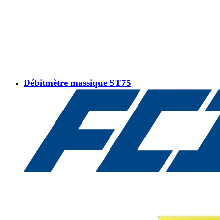
Débitmètre massique ST75