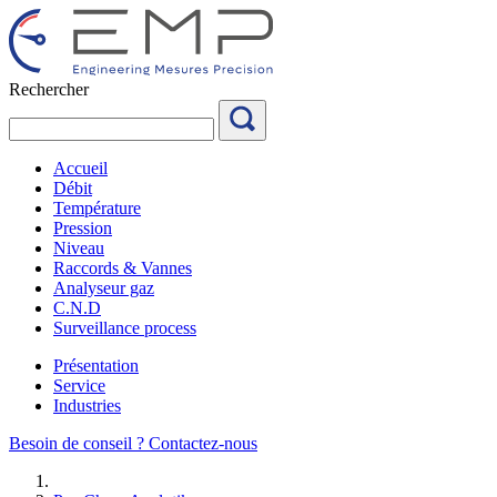
Aller
au
contenu
Rechercher
Accueil
Débit
Température
Pression
Niveau
Raccords & Vannes
Analyseur gaz
C.N.D
Surveillance process
Présentation
Service
Industries
Besoin de conseil ?
Contactez-nous