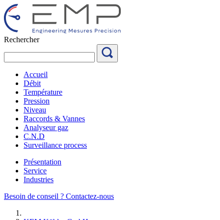
Aller
au
contenu
Rechercher
Accueil
Débit
Température
Pression
Niveau
Raccords & Vannes
Analyseur gaz
C.N.D
Surveillance process
Présentation
Service
Industries
Besoin de conseil ?
Contactez-nous