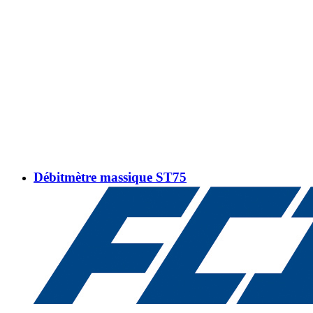
Débitmètre massique ST75