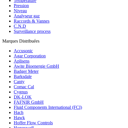
Température
Pression
Niveau
Analyseur gaz
Raccords & Vannes
C.N.D
Surveillance process
Marques Distribuées
Accusonic
Agar Corporation
Aplisens
Awite Bioenergie GmbH
Badger Meter
Barksdale
Canty
Comac Cal
Cygnus
DK-LOK
FAFNIR GmbH
Fluid Components International (FCI)
Hach
Hawk
Hoffer Flow Controls
Honeywell