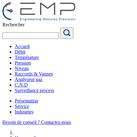
Aller
au
contenu
Rechercher
Accueil
Débit
Température
Pression
Niveau
Raccords & Vannes
Analyseur gaz
C.N.D
Surveillance process
Présentation
Service
Industries
Besoin de conseil ?
Contactez-nous