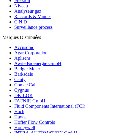
Pression
Niveau
Analyseur gaz
Raccords & Vannes
C.N.D
Surveillance process
Marques Distribuées
Accusonic
Agar Corporation
Aplisens
Awite Bioenergie GmbH
Badger Meter
Barksdale
Canty
Comac Cal
Cygnus
DK-LOK
FAFNIR GmbH
Fluid Components International (FCI)
Hach
Hawk
Hoffer Flow Controls
Honeywell
INTRA-AUTOMATION GmbH