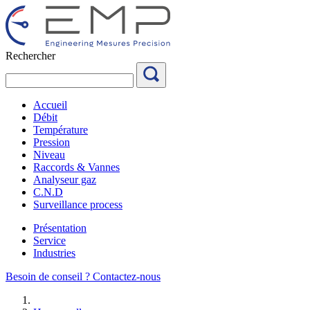
Aller
au
contenu
Rechercher
Accueil
Débit
Température
Pression
Niveau
Raccords & Vannes
Analyseur gaz
C.N.D
Surveillance process
Présentation
Service
Industries
Besoin de conseil ?
Contactez-nous