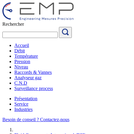
Aller
au
contenu
Rechercher
Accueil
Débit
Température
Pression
Niveau
Raccords & Vannes
Analyseur gaz
C.N.D
Surveillance process
Présentation
Service
Industries
Besoin de conseil ?
Contactez-nous