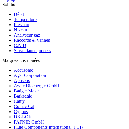
Solutions
Débit
Température
Pression
Niveau
Analyseur gaz
Raccords & Vannes
C.N.D
Surveillance process
Marques Distribuées
Accusonic
Agar Corporation
Aplisens
Awite Bioenergie GmbH
Badger Meter
Barksdale
Canty
Comac Cal
Cygnus
DK-LOK
FAFNIR GmbH
Fluid Components International (FCI)