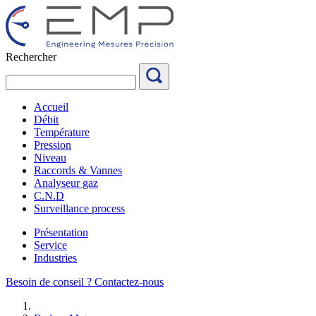
Aller
au
contenu
Rechercher
Accueil
Débit
Température
Pression
Niveau
Raccords & Vannes
Analyseur gaz
C.N.D
Surveillance process
Présentation
Service
Industries
Besoin de conseil ?
Contactez-nous