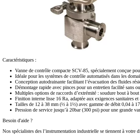
Caractéristiques :
Vanne de contrôle compacte SCV-85, spécialement conçue pour rép
Idéale pour les systèmes de contrôle automatisés dans les doma
Conception autodrainante facilitant l’évacuation des fluides rési
Démontage rapide avec pinces pour un entretien facilité sans ou
Multiples options de raccords d’extrémité : soudure bout à bou
Finition interne lisse 16 Ra, adaptée aux exigences sanitaires et
Tailles de 12 à 38 mm (½ à 1½) avec gamme de débit 0,04 à 17
Pression de service jusqu’à 20bar (300 psi) pour une grande vari
Besoin d'aide ?
Nos spécialistes des l’instrumentation industrielle se tiennent à votre