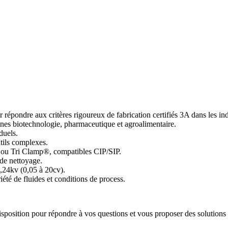
ondre aux critères rigoureux de fabrication certifiés 3A dans les indus
ines biotechnologie, pharmaceutique et agroalimentaire.
duels.
tils complexes.
t ou Tri Clamp®, compatibles CIP/SIP.
 de nettoyage.
,24kv (0,05 à 20cv).
été de fluides et conditions de process.
 disposition pour répondre à vos questions et vous proposer des solutions