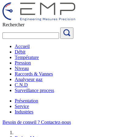
Aller
au
contenu
Rechercher
Accueil
Débit
Température
Pression
Niveau
Raccords & Vannes
Analyseur gaz
C.N.D
Surveillance process
Présentation
Service
Industries
Besoin de conseil ?
Contactez-nous