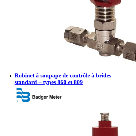
Robinet à soupape de contrôle à brides
standard – types 860 et 809