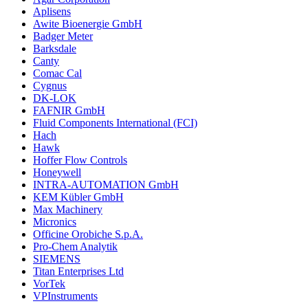
Aplisens
Awite Bioenergie GmbH
Badger Meter
Barksdale
Canty
Comac Cal
Cygnus
DK-LOK
FAFNIR GmbH
Fluid Components International (FCI)
Hach
Hawk
Hoffer Flow Controls
Honeywell
INTRA-AUTOMATION GmbH
KEM Kübler GmbH
Max Machinery
Micronics
Officine Orobiche S.p.A.
Pro-Chem Analytik
SIEMENS
Titan Enterprises Ltd
VorTek
VPInstruments