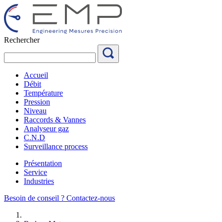
Aller
au
contenu
Rechercher
Accueil
Débit
Température
Pression
Niveau
Raccords & Vannes
Analyseur gaz
C.N.D
Surveillance process
Présentation
Service
Industries
Besoin de conseil ?
Contactez-nous