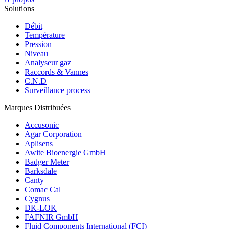
Solutions
Débit
Température
Pression
Niveau
Analyseur gaz
Raccords & Vannes
C.N.D
Surveillance process
Marques Distribuées
Accusonic
Agar Corporation
Aplisens
Awite Bioenergie GmbH
Badger Meter
Barksdale
Canty
Comac Cal
Cygnus
DK-LOK
FAFNIR GmbH
Fluid Components International (FCI)