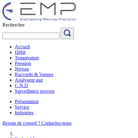
Aller
au
contenu
Rechercher
Accueil
Débit
Température
Pression
Niveau
Raccords & Vannes
Analyseur gaz
C.N.D
Surveillance process
Présentation
Service
Industries
Besoin de conseil ?
Contactez-nous