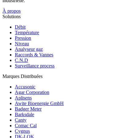
industrielle.
À propos
Solutions
Débit
Température
Pression
Niveau
Analyseur gaz
Raccords & Vannes
C.N.D
Surveillance process
Marques Distribuées
Accusonic
Agar Corporation
Aplisens
Awite Bioenergie GmbH
Badger Meter
Barksdale
Canty
Comac Cal
Cygnus
DK-LOK