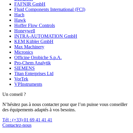
FAFNIR GmbH
Fluid Components International (FCI)
Hach
Hawk
Hoffer Flow Controls
Honeywell
INTRA-AUTOMATION GmbH
KEM Kübler GmbH
Max Machinery
Micronics
Officine Orobiche S.p.A.
Pro-Chem Analytik
SIEMENS
Titan Enterprises Ltd
VorTek
VPInstruments
Un conseil ?
N’hésitez pas à nous contacter pour que l’on puisse vous conseiller
des équipements adaptés à vos besoins.
Tél : (+33) 01 69 41 41 41
Contactez-nous