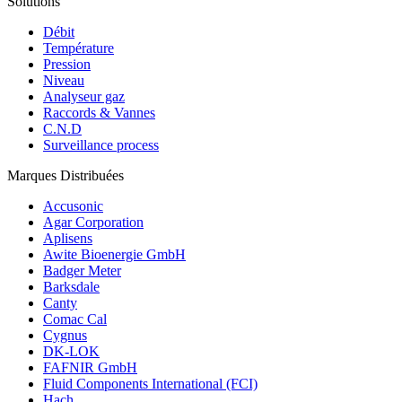
Solutions
Débit
Température
Pression
Niveau
Analyseur gaz
Raccords & Vannes
C.N.D
Surveillance process
Marques Distribuées
Accusonic
Agar Corporation
Aplisens
Awite Bioenergie GmbH
Badger Meter
Barksdale
Canty
Comac Cal
Cygnus
DK-LOK
FAFNIR GmbH
Fluid Components International (FCI)
Hach