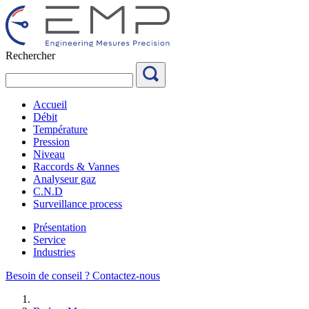
Aller
au
contenu
Rechercher
Accueil
Débit
Température
Pression
Niveau
Raccords & Vannes
Analyseur gaz
C.N.D
Surveillance process
Présentation
Service
Industries
Besoin de conseil ?
Contactez-nous